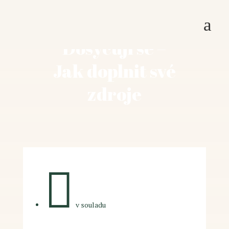
a
Dosycuji se –
Jak doplnit své
zdroje

v souladu