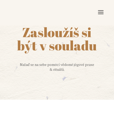
a
Zasloužíš si
být
v souladu
Nalaď se na sebe pomocí vědomé jógové praxe
& rituálů.