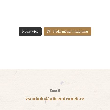
Načíst více
Sleduj mě na Instagramu
Email
vsouladu@alicemicunek.cz