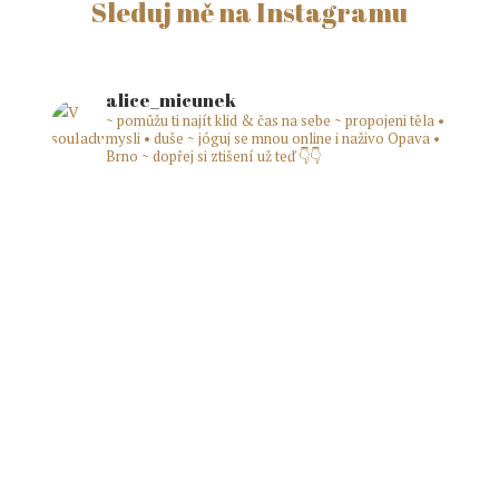
Sleduj mě na Instagramu
alice_micunek
~ pomůžu ti najít klid & čas na sebe
~ propojeni těla •
mysli • duše
~ jóguj se mnou online i naživo Opava •
Brno
~ dopřej si ztišení už teď 👇👇