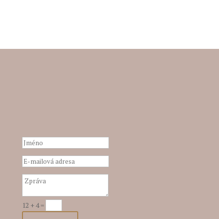
Jméno
E-
mailová
adresa
Zpráva
12 + 4
=