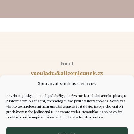
Email
vsouladu@alicemicunek.cz
Spravovat souhlas s cookies
Abychom poskytli co nejlepší služby, používáme k ukládání a/nebo přístupu
Telefon
k informacím o zařízení, technologie jako jsou soubory cookies. Souhlas s
těmito technologiemi nám umožní zpracovávat údaje, jako je chování při
+420 732 818 514
procházení nebo jedinečná ID na tomto webu. Nesouhlas nebo odvolání
souhlasu může nepříznivě ovlivnit určité vlastnosti a funkce.