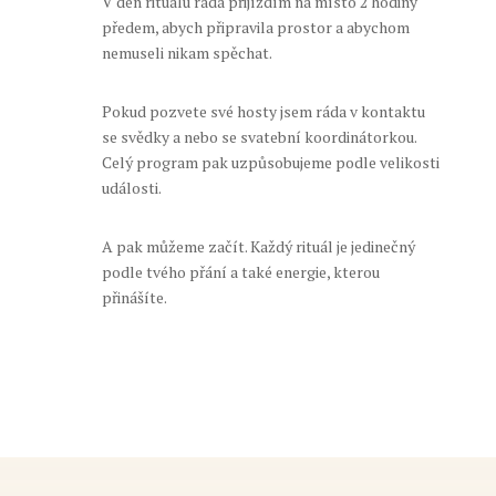
V den rituálu ráda přijíždím na místo 2 hodiny
předem, abych připravila prostor a abychom
nemuseli nikam spěchat.
Pokud pozvete své hosty jsem ráda v kontaktu
se
svědky a nebo se svatební koordinátorkou.
Celý program pak uzpůsobujeme podle velikosti
události.
A pak můžeme začít. Každý rituál je jedinečný
podle tvého přání a také energie, kterou
přinášíte.