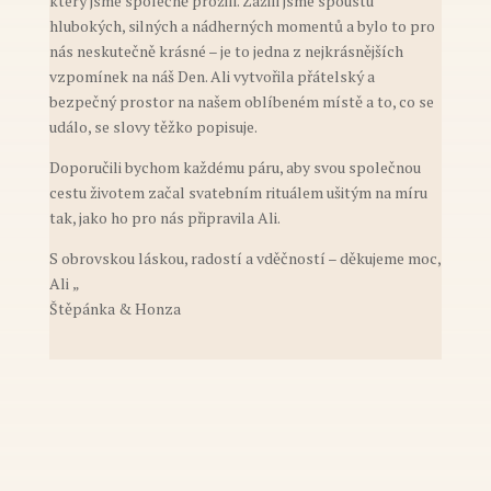
který jsme společně prožili. Zažili jsme spoustu
hlubokých, silných a nádherných momentů a bylo to pro
nás neskutečně krásné – je to jedna z nejkrásnějších
vzpomínek na náš Den. Ali vytvořila přátelský a
bezpečný prostor na našem oblíbeném místě a to, co se
událo, se slovy těžko popisuje.
Doporučili bychom každému páru, aby svou společnou
cestu životem začal svatebním rituálem ušitým na míru
tak, jako ho pro nás připravila Ali.
S obrovskou láskou, radostí a vděčností – děkujeme moc,
Ali
„
Štěpánka & Honza