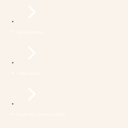
5
zpomal online
5
online kurzy
5
Soukromý: Cesta k souladu