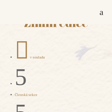
a
Zimní edice

v souladu
5
Členská sekce