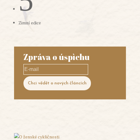
5
Zimní edice
Zpráva o úspìchu
E-
mail
Chci vědět o nových článcích