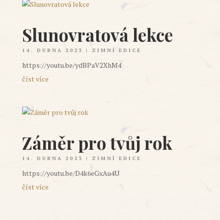
Slunovratová lekce
14. DUBNA 2023
|
ZIMNÍ EDICE
https://youtu.be/ydBPaV2XhM4
číst více
Záměr pro tvůj rok
14. DUBNA 2023
|
ZIMNÍ EDICE
https://youtu.be/D4k6eGxAu4U
číst více