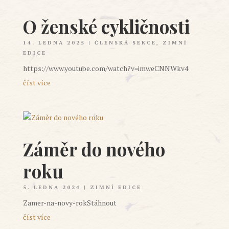
O ženské cykličnosti
14. LEDNA 2025
|
ČLENSKÁ SEKCE
,
ZIMNÍ
EDICE
https://www.youtube.com/watch?v=imweCNNWkv4
číst více
Záměr do nového
roku
5. LEDNA 2024
|
ZIMNÍ EDICE
Zamer-na-novy-rokStáhnout
číst více