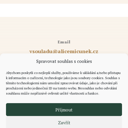
Email
vsouladu@alicemicunek.cz
Spravovat souhlas s cookies
Abychom poskytli co nejlepší služby, používáme k ukládání a/nebo přístupu
Telefon
k informacím o zařízení, technologie jako jsou soubory cookies. Souhlas s
těmito technologiemi nám umožní zpracovávat údaje, jako je chování při
+420 732 818 514
procházení nebo jedinečná ID na tomto webu. Nesouhlas nebo odvolání
souhlasu může nepříznivě ovlivnit určité vlastnosti a funkce.
Příjmout
Copyright © 2025 Alice Mičunek Všechna práva vyhrazena.
Zavřít