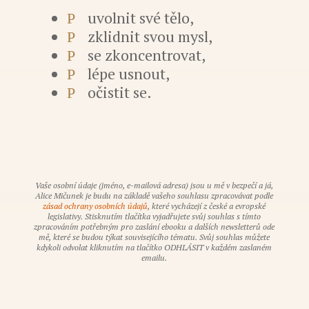
uvolnit své tělo,
P
zklidnit svou mysl,
P
se zkoncentrovat,
P
lépe usnout,
P
očistit se.
P
Vaše osobní údaje (jméno, e-mailová adresa) jsou u mě v bezpečí a já,
Alice Mičunek je budu na základě vašeho souhlasu zpracovávat podle
zásad ochrany osobních údajů
, které vycházejí z české a evropské
legislativy. Stisknutím tlačítka vyjadřujete svůj souhlas s tímto
zpracováním potřebným pro zaslání ebooku a dalších newsletterů ode
mě, které se budou týkat souvisejícího tématu. Svůj souhlas můžete
kdykoli odvolat kliknutím na tlačítko ODHLÁSIT v každém zaslaném
emailu.