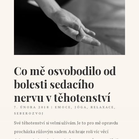
Co mě osvobodilo od
bolesti sedacího
nervu v těhotenství
7. ÚNORA 2018
|
EMOCE
,
JÓGA
,
RELAXACE
,
SEBEROZVOJ
Své těhotenství si velmi užívám. Je to pro mě opravdu
procházka růžovým sadem. Asi hraje roli víc věcí