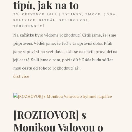
tipů, jak na to
23. ČERVENCE 2018
|
BYLINKY
,
EMOCE
,
JÓGA
,
RELAXACE
,
RITUÁL
,
SEBEROZVOJ
,
TĚHOTENSTVÍ
Na začátku bylo vědomé rozhodnutí. Cítili jsme, že jsme
připraveni. Věděli jsme, že teď je ta správná doba. Přáli
jsme si přivést na svět duši a stát se na chvíli průvodci na
její cestě. Snili jsme o tom, počít dítě. Ráda budu sdílet
mou cestu od tohoto rozhodnutí až...
číst více
[ROZHOVOR] s
Monikou Valovou o