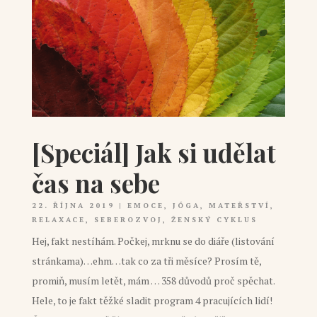
[Speciál] Jak si udělat
čas na sebe
22. ŘÍJNA 2019
|
EMOCE
,
JÓGA
,
MATEŘSTVÍ
,
RELAXACE
,
SEBEROZVOJ
,
ŽENSKÝ CYKLUS
Hej, fakt nestíhám. Počkej, mrknu se do diáře (listování
stránkama)…ehm…tak co za tři měsíce? Prosím tě,
promiň, musím letět, mám … 358 důvodů proč spěchat.
Hele, to je fakt těžké sladit program 4 pracujících lidí!