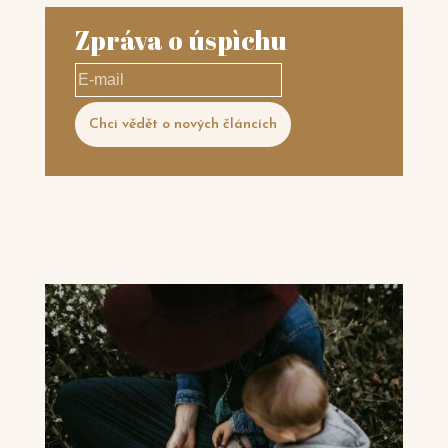
Zpráva o úspìchu
E-
mail
Chci vědět o nových článcích