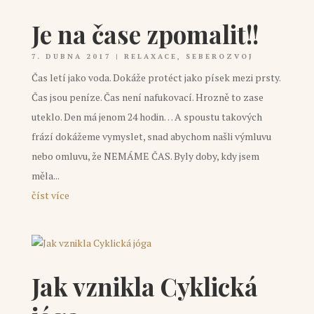
Je na čase zpomalit!!
7. DUBNA 2017
|
RELAXACE
,
SEBEROZVOJ
Čas letí jako voda. Dokáže protéct jako písek mezi prsty.
Čas jsou peníze. Čas není nafukovací. Hrozně to zase
uteklo. Den má jenom 24 hodin… A spoustu takových
frází dokážeme vymyslet, snad abychom našli výmluvu
nebo omluvu, že NEMÁME ČAS. Byly doby, kdy jsem
měla...
číst více
Jak vznikla Cyklická