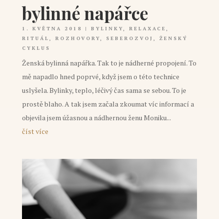
bylinné napářce
1. KVĚTNA 2018
|
BYLINKY
,
RELAXACE
,
RITUÁL
,
ROZHOVORY
,
SEBEROZVOJ
,
ŽENSKÝ
CYKLUS
Ženská bylinná napářka. Tak to je nádherné propojení. To
mě napadlo hned poprvé, když jsem o této technice
uslyšela. Bylinky, teplo, léčivý čas sama se sebou. To je
prostě blaho. A tak jsem začala zkoumat víc informací a
objevila jsem úžasnou a nádhernou ženu Moniku...
číst více