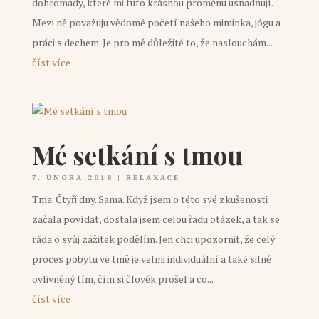
dohromady, které mi tuto krásnou proměnu usnadňují.
Mezi ně považuju vědomé početí našeho miminka, jógu a
práci s dechem. Je pro mě důležité to, že naslouchám...
číst více
Mé setkání s tmou
7. ÚNORA 2018
|
RELAXACE
Tma. Čtyři dny. Sama. Když jsem o této své zkušenosti
začala povídat, dostala jsem celou řadu otázek, a tak se
ráda o svůj zážitek podělím. Jen chci upozornit, že celý
proces pobytu ve tmě je velmi individuální a také silně
ovlivněný tím, čím si člověk prošel a co...
číst více