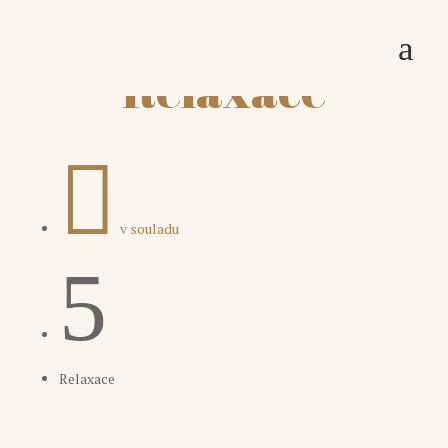
a
Relaxace

v souladu
5
Relaxace