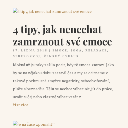
4 tipy, jak nenechat
zamrznout své emoce
17. LEDNA 2018
|
EMOCE
,
JÓGA
,
RELAXACE
,
SEBEROZVOJ
,
ŽENSKÝ CYKLUS
Možná už jsi taky zažila pocit, kdy tě emoce zmrazí. Jako
by se na nějakou dobu zastavil čas a my se ocitneme v
takové pochmurné smyčce negativity, sebeobviňování,
pláče a beznaděje. Tělu se nechce vůbec nic, jít do práce,
uvařit si čaj nebo vlastně vůbec vstát z...
číst více