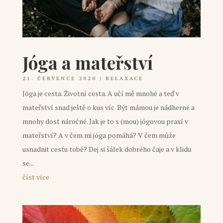
Jóga a mateřství
21. ČERVENCE 2020
|
RELAXACE
Jóga je cesta. Životní cesta. A učí mě mnohé a teď v
mateřství snad ještě o kus víc. Být mámou je nádherné a
mnohy dost náročné. Jak je to s (mou) jógovou praxí v
mateřství? A v čem mi jóga pomáhá? V čem může
usnadnit cestu tobě? Dej si šálek dobrého čaje a v klidu
se...
číst více